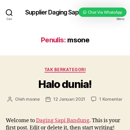
Supplier Daging Sapi Bandung
Chat Via WhatsApp
Cari
Menu
Penulis:
msone
Kategori
TAK BERKATEGORI
Halo dunia!
pad
Oleh
msone
12 Januari 2021
1 Komentar
Penulis
Tanggal
Hal
artikel
artikel
dun
Welcome to
Daging Sapi Bandung
. This is your
first post. Edit or delete it, then start writing!