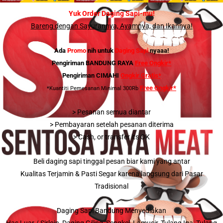
Yuk Order Daging Sapi-mu!
Bareng dengan Sayurannya, Ayamnya, dan Ikannya!
Ada
Promo
nih untuk
Daging Sapi
nyaaa!
Pengiriman BANDUNG RAYA
Free Ongkir*
Pengiriman CIMAHI
Ongkir Gratis*
Free Ongkir*
*Kuantiti Pemesanan Minimal 300Rb
> Pesanan semua diantar
> Pembayaran setelah pesanan diterima
> Cash, or transfer its OK
Beli daging sapi tinggal pesan biar kami yang antar
Kualitas Terjamin & Pasti Segar karena langsung dari Pasar
Tradisional
Daging Sapi Bandung Menyediakan