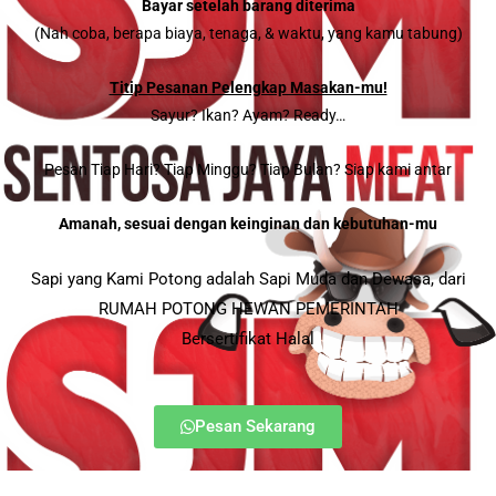
Bayar setelah barang diterima
(Nah coba, berapa biaya, tenaga, & waktu, yang kamu tabung)
Titip Pesanan Pelengkap Masakan-mu!
Sayur? Ikan? Ayam? Ready…
Pesan Tiap Hari? Tiap Minggu? Tiap Bulan? Siap kami antar
Amanah, sesuai dengan keinginan dan kebutuhan-
mu
Sapi yang Kami Potong adalah Sapi Muda dan Dewasa, dari
RUMAH POTONG HEWAN PEMERINTAH
Bersertifikat Halal
Pesan Sekarang