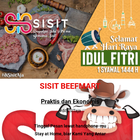
SISIT BEEFMART
Praktis dan
Ekonomis
#diSISITaja
Tinggal Pesan lewat handphone-mu
Stay at Home, biar Kami Yang Antar