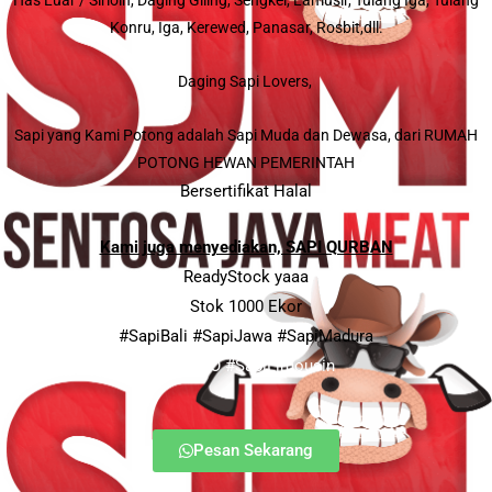
Has Luar / Sirloin,
Daging Giling,
Sengkel,
Lamusir,
Tulang Iga,
Tulang
Konru,
Iga,
Kerewed,
Panasar,
Rosbit,
dll.
Daging Sapi Lovers,
Sapi yang Kami Potong adalah Sapi Muda dan Dewasa, dari RUMAH
POTONG HEWAN PEMERINTAH
Bersertifikat Halal
Kami juga menyediakan, SAPI QURBAN
ReadyStock yaaa
Stok 1000 Ekor
#SapiBali
#SapiJawa
#SapiMadura
#SapiPO
#SapiLimousin
Pesan Sekarang