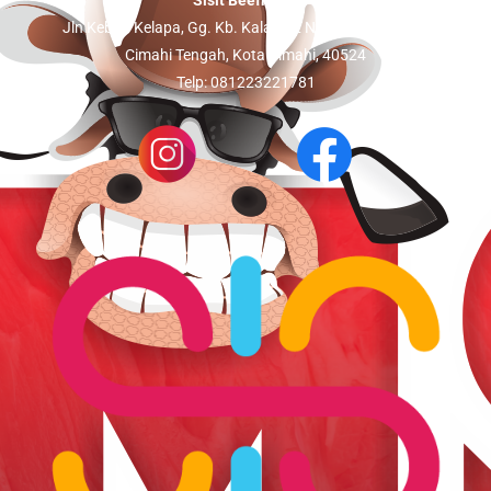
Sisit Beefmart:
Jln Kebon Kelapa, Gg. Kb. Kalapa 2 No.5, Setiamanah,
Cimahi Tengah, Kota Cimahi, 40524
Telp: 081223221781